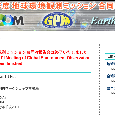
 -
境観測ミッション合同PI報告会は終了いたしました。
Lin
t PI Meeting of Global Environment Observation
en finished.
地球
>
t Us -
全球
>
雲エ
同PIワークショップ事務局
>
XA)
RC)
市千現2-1-1