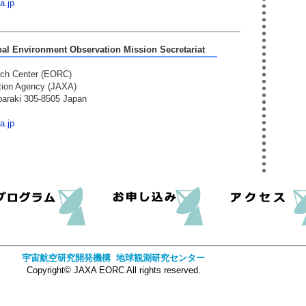
a.jp
bal Environment Observation Mission Secretariat
rch Center (EORC)
tion Agency (JAXA)
baraki 305-8505 Japan
a.jp
宇宙航空研究開発機構 地球観測研究センター
Copyright© JAXA EORC All rights reserved.