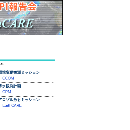
ks
環境変動観測ミッション
>
GCOM
降水観測計画
>
GPM
アロゾル放射ミッション
>
EarthCARE