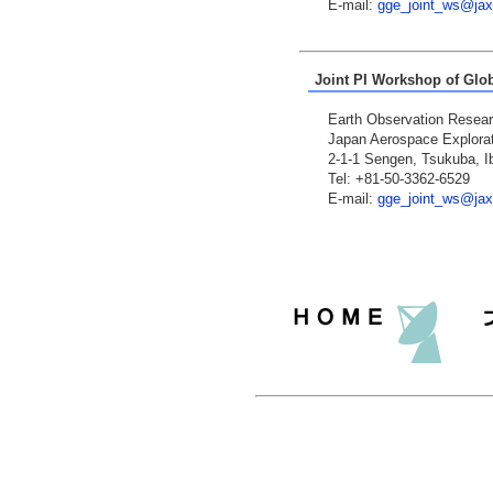
E-mail:
gge_joint_ws@jax
Joint PI Workshop of Glo
Earth Observation Resea
Japan Aerospace Explora
2-1-1 Sengen, Tsukuba, I
Tel: +81-50-3362-6529
E-mail:
gge_joint_ws@jax