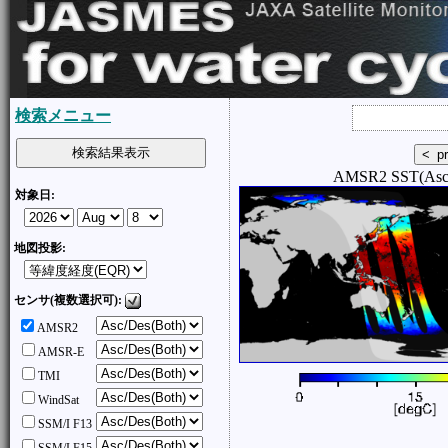
検索メニュー
AMSR2 SST(Asce
対象日:
地図投影:
センサ(複数選択可):
AMSR2
AMSR-E
TMI
WindSat
SSM/I F13