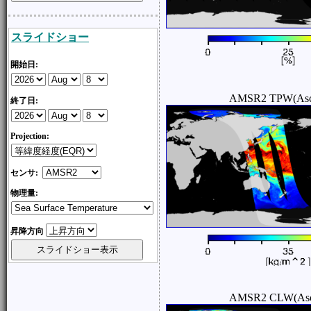
スライドショー
開始日:
AMSR2 TPW(Asc
終了日:
Projection:
センサ:
物理量:
昇降方向
AMSR2 CLW(Asc