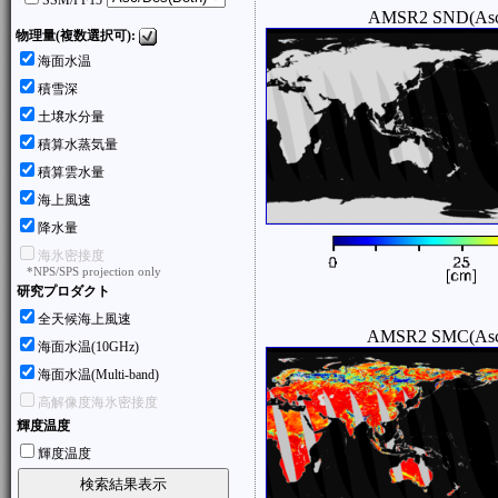
SSM/I F15
AMSR2 SND(Asc
物理量(複数選択可):
海面水温
積雪深
土壌水分量
積算水蒸気量
積算雲水量
海上風速
降水量
海氷密接度
*NPS/SPS projection only
研究プロダクト
全天候海上風速
AMSR2 SMC(Asc
海面水温(10GHz)
海面水温(Multi-band)
高解像度海氷密接度
輝度温度
輝度温度