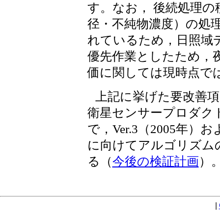
す。なお， 後続処理の
径・不純物濃度）の処
れているため，日照域
優先作業としたため，
価に関しては現時点で
上記に挙げた要改善
衛星センサープロダク
で，Ver.3（2005
に向けてアルゴリズム
る（
今後の検証計画
）
|